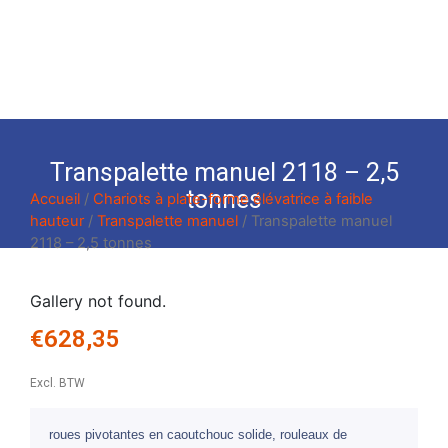
Transpalette manuel 2118 – 2,5
tonnes
Accueil
/
Chariots à plate-forme élévatrice à faible
hauteur
/
Transpalette manuel
/ Transpalette manuel
2118 – 2,5 tonnes
Gallery not found.
€
628,35
Excl. BTW
roues pivotantes en caoutchouc solide, rouleaux de