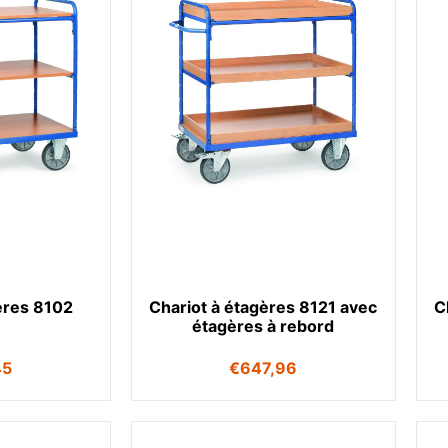
ères 8102
Chariot à étagères 8121 avec
C
étagères à rebord
45
€
647,96