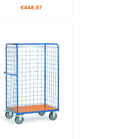
€
448,67