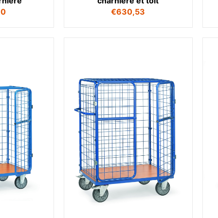
rnière
charnière et toit
70
€
630,53