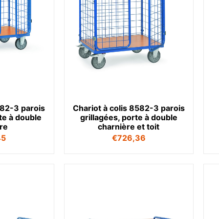
582-3 parois
Chariot à colis 8582-3 parois
rte à double
grillagées, porte à double
re
charnière et toit
45
€
726,36