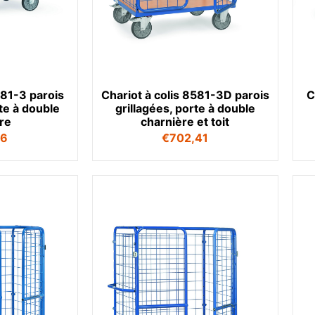
581-3 parois
Chariot à colis 8581-3D parois
C
rte à double
grillagées, porte à double
re
charnière et toit
76
€
702,41