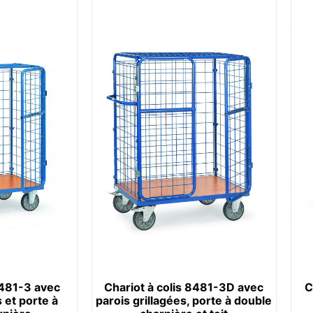
8481-3 avec
Chariot à colis 8481-3D avec
C
s et porte à
parois grillagées, porte à double