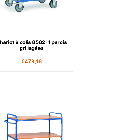
hariot à colis 8582-1 parois
grillagées
€
479,16