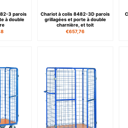
482-3 parois
Chariot à colis 8482-3D parois
C
rte à double
grillagées et porte à double
re
charnière, et toit
48
€
657,76