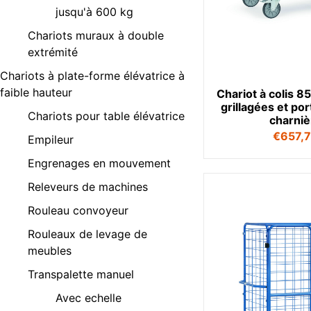
jusqu'à 600 kg
Chariots muraux à double
extrémité
Chariots à plate-forme élévatrice à
faible hauteur
Chariot à colis 8
grillagées et po
Chariots pour table élévatrice
charniè
€
657,
Empileur
Engrenages en mouvement
Releveurs de machines
Rouleau convoyeur
Rouleaux de levage de
meubles
Transpalette manuel
Avec echelle