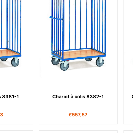
is 8381-1
Chariot à colis 8382-1
43
€
557,57