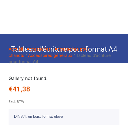
Tableau d’écriture pour format A4
Accueil
/
Accessoires
/
Accessoires pour
chariots
/
Accessoires généraux
/ Tableau d’écriture
pour format A4
Gallery not found.
€
41,38
Excl. BTW
DIN A4, en bois, format élevé