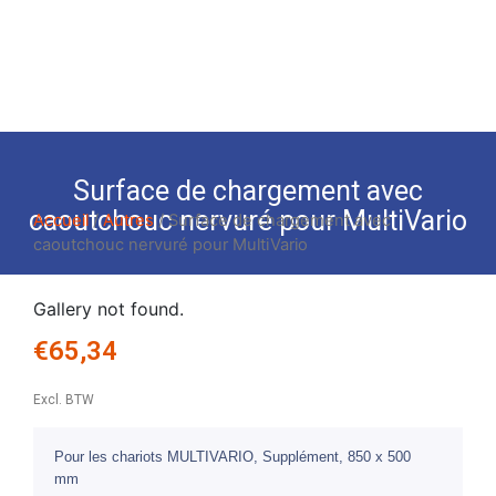
Surface de chargement avec
caoutchouc nervuré pour MultiVario
Accueil
/
Autres
/ Surface de chargement avec
caoutchouc nervuré pour MultiVario
Gallery not found.
€
65,34
Excl. BTW
Pour les chariots MULTIVARIO, Supplément, 850 x 500
mm