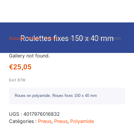
Roulettes fixes 150 x 40 mm
Accueil
/
Pneus
/
Pneus
/ Roulettes fixes 150 x 40 mm
Gallery not found.
€
25,05
Excl. BTW
Roues en polyamide, Roues fixes 150 x 40 mm
UGS :
4017976016832
Catégories :
Pneus
,
Pneus
,
Polyamide