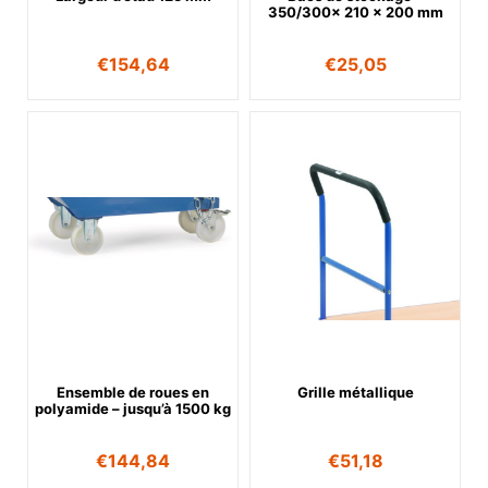
350/300x 210 x 200 mm
€
154,64
€
25,05
Ensemble de roues en
Grille métallique
polyamide – jusqu’à 1500 kg
€
144,84
€
51,18