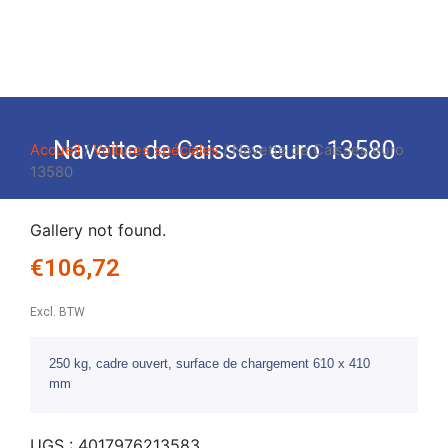
Navette de Caisses euro 13580
Accueil
/
Voitures spéciales
/ Navette de Caisses euro
13580
Gallery not found.
€
106,72
Excl. BTW
250 kg, cadre ouvert, surface de chargement 610 x 410
mm
UGS :
4017976213583