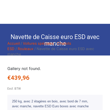
Navette de Caisse euro ESD avec
manche
Accueil
/
Voitures spéciales
/
Chariots
ESD
/
Rouleaux
/ Navette de Caisse euro ESD avec
manche
Gallery not found.
€
439,96
Excl. BTW
250 kg, avec 2 étagères en bois, avec bord de 7 mm,
avec manche, navette ESD Euro boxes avec manche