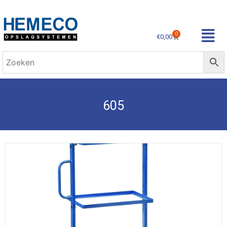
0
€
0,00
605