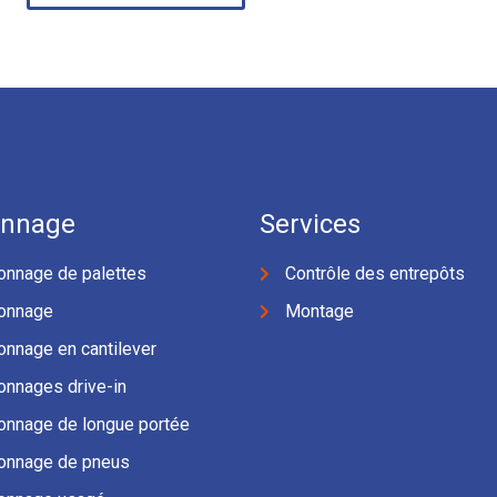
onnage
Services
onnage de palettes
Contrôle des entrepôts
onnage
Montage
onnage en cantilever
onnages drive-in
onnage de longue portée
onnage de pneus