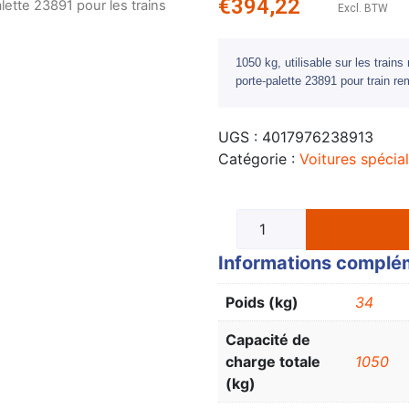
€
394,22
lette 23891 pour les trains
Excl. BTW
1050 kg, utilisable sur les trai
porte-palette 23891 pour train r
UGS :
4017976238913
Catégorie :
Voitures spécia
Informations complé
Poids (kg)
34
Capacité de
charge totale
1050
(kg)