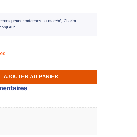
ns remorqueurs conformes au marché, Chariot
emorqueur
les
AJOUTER AU PANIER
mentaires