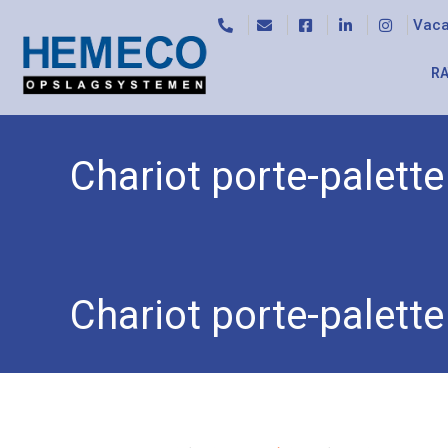
Vaca
RA
Chariot porte-palett
Accueil
/
Voitures spéciales
/ Chariot porte-pale
Chariot porte-palett