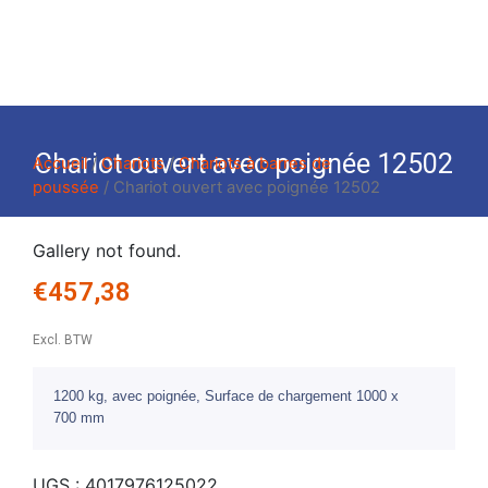
Chariot ouvert avec poignée 12502
Accueil
/
Chariots
/
Chariots à barres de
poussée
/ Chariot ouvert avec poignée 12502
Gallery not found.
€
457,38
Excl. BTW
1200 kg, avec poignée, Surface de chargement 1000 x
700 mm
UGS :
4017976125022