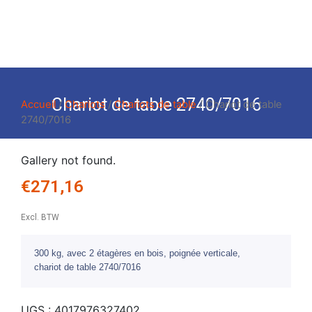
Chariot de table 2740/7016
Accueil
/
Chariots
/
Chariots de table
/ Chariot de table
2740/7016
Gallery not found.
€
271,16
Excl. BTW
300 kg, avec 2 étagères en bois, poignée verticale,
chariot de table 2740/7016
UGS :
4017976327402