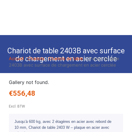
Chariot de table 2403B avec surface
de chargement en acier cerclée
Accueil
/
Chariots
/
Chariots de table
/ Chariot de table
2403B avec surface de chargement en acier cerclée
Gallery not found.
€
556,48
Excl. BTW
Jusqu’à 600 kg, avec 2 étagères en acier avec rebord de
10 mm, Chariot de table 2403 W – plaque en acier avec