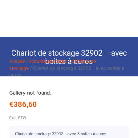
Chariot de stockage 32902 – avec
boîtes à euros
Accueil
/
Voitures spéciales
/
Chariots de
stockage
/ Chariot de stockage 32902 – avec boîtes à
euros
Gallery not found.
€
386,60
Excl. BTW
Chariot de stockage 32902 – avec 3 boîtes à euros