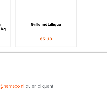
n
Grille métallique
 kg
€
51,18
o@hemeco.nl
ou en cliquant