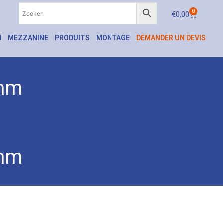
0
€
0,00
N
MEZZANINE
PRODUITS
MONTAGE
DEMANDER UN DEVIS
 mm
long D 15 mm
 mm