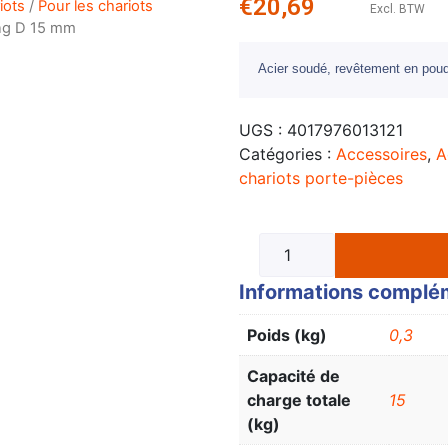
€
20,69
iots
/
Pour les chariots
Excl. BTW
ong D 15 mm
Acier soudé, revêtement en poud
UGS :
4017976013121
Catégories :
Accessoires
,
A
chariots porte-pièces
Informations complé
Poids (kg)
0,3
Capacité de
charge totale
15
(kg)