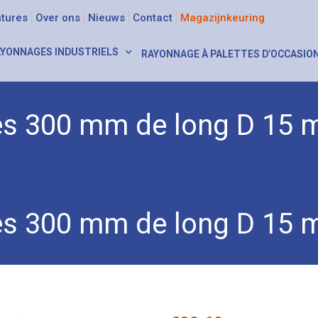
tures
Over ons
Nieuws
Contact
Magazijnkeuring
YONNAGES INDUSTRIELS
RAYONNAGE À PALETTES D’OCCASIO
bes 300 mm de long D 15
ts
/
Pour les chariots porte-pièces
/ Chariot à tubes 300 mm de 
bes 300 mm de long D 15