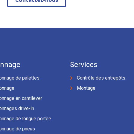
onnage
Services
onnage de palettes
Contrôle des entrepôts
onnage
Montage
onnage en cantilever
onnages drive-in
onnage de longue portée
onnage de pneus