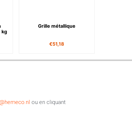
n
Grille métallique
 kg
€
51,18
o@hemeco.nl
ou en cliquant