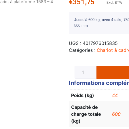
€
351,75
ariot à plateforme 1583 – 4
Excl. BTW
Jusqu’à 600 kg, avec 4 rails, 7
800 mm
UGS :
4017976015835
Catégories :
Chariot à cadre
Informations complé
Poids (kg)
44
Capacité de
charge totale
600
(kg)