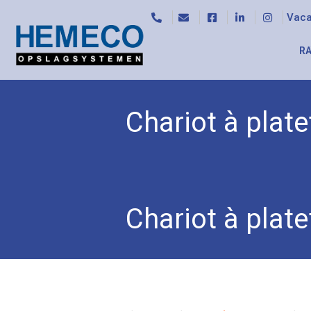
Vaca
RA
Chariot à plate
Accueil
/
Chariots
/
Chariot à cadre lateral
/ Chari
Chariot à plate