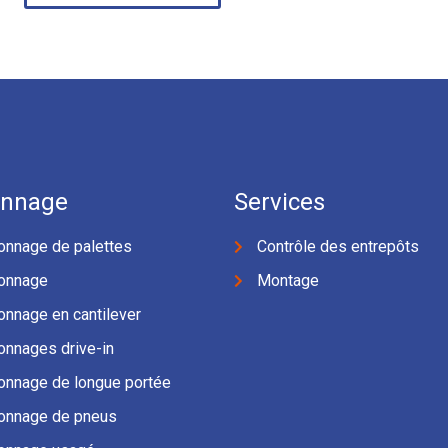
onnage
Services
onnage de palettes
Contrôle des entrepôts
onnage
Montage
onnage en cantilever
onnages drive-in
onnage de longue portée
onnage de pneus