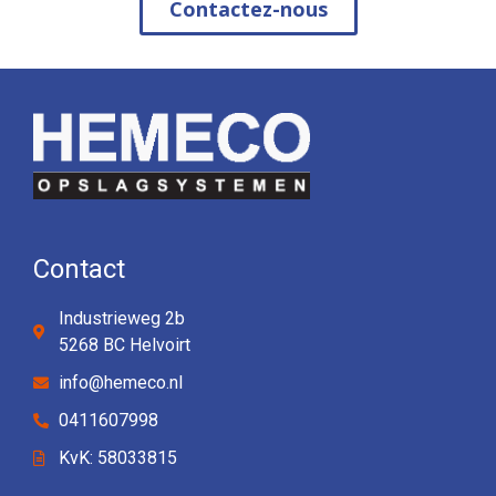
Contactez-nous
Contact
Industrieweg 2b
5268 BC Helvoirt
info@hemeco.nl
0411607998
KvK: 58033815