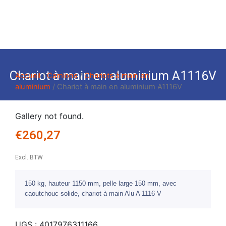
Chariot à main en aluminium A1116V
Accueil
/
Camions
/
Chariots à main en
aluminium
/ Chariot à main en aluminium A1116V
Gallery not found.
€
260,27
Excl. BTW
150 kg, hauteur 1150 mm, pelle large 150 mm, avec
caoutchouc solide, chariot à main Alu A 1116 V
UGS :
4017976311166