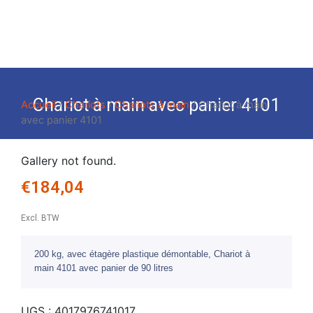
Chariot à main avec panier 4101
Accueil
/
Chariots
/
Chariots à main
/ Chariot à main
avec panier 4101
Gallery not found.
€
184,04
Excl. BTW
200 kg, avec étagère plastique démontable, Chariot à
main 4101 avec panier de 90 litres
UGS :
4017976741017