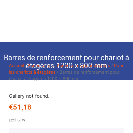
Barres de renforcement pour chariot à
étagères 1200 x 800 mm
Accueil
/
Accessoires
/
Accessoires pour chariots
/
Pour
les chariots à étagères
/ Barres de renforcement pour
chariot à étagères 1200 x 800 mm
Gallery not found.
€
51,18
Excl. BTW