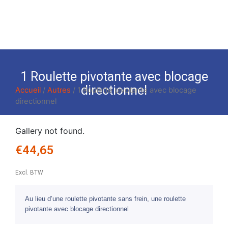
1 Roulette pivotante avec blocage
directionnel
Accueil
/
Autres
/ 1 Roulette pivotante avec blocage
directionnel
Gallery not found.
€
44,65
Excl. BTW
Au lieu d’une roulette pivotante sans frein, une roulette
pivotante avec blocage directionnel