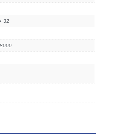
x 32
68000