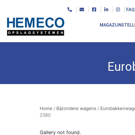
FAQ
MAGAZIJNSTELL
Home
/
Bijzondere wagens
/
Eurobakkenwagen
Euro
Home
/
Bijzondere wagens
/
Eurobakkenwag
2380
Gallery not found.