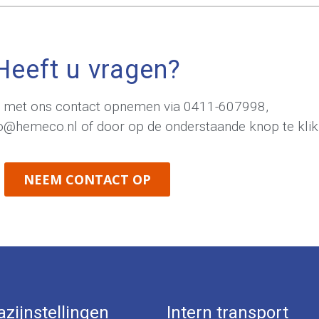
Heeft u vragen?
jd met ons contact opnemen via
0411-607998
,
fo@hemeco.nl
of door op de onderstaande knop te klik
NEEM CONTACT OP
zijnstellingen
Intern transport