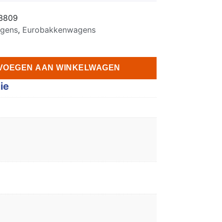
3809
agens
,
Eurobakkenwagens
VOEGEN AAN WINKELWAGEN
ie