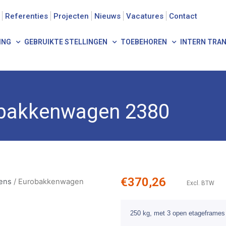
Referenties
Projecten
Nieuws
Vacatures
Contact
ING
GEBRUIKTE STELLINGEN
TOEBEHOREN
INTERN TRA
s
/ Eurobakkenwagen 2380
bakkenwagen 2380
€
370,26
ens
/ Eurobakkenwagen
Excl. BTW
250 kg, met 3 open etageframes