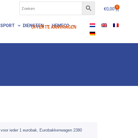
0
€
0,00
NSPORT
DIENSTEN
HEMECO
OFFERTE AANVRAGEN
 voor ieder 1 eurobak, Eurobakkenwagen 2380