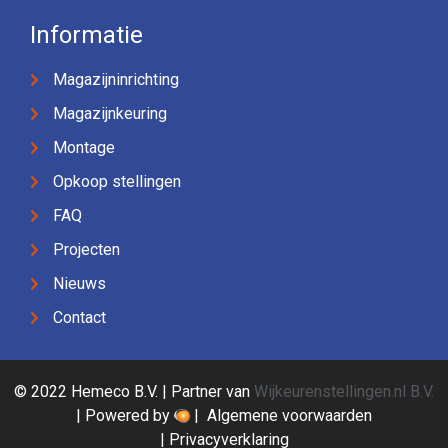
Informatie
Magazijninrichting
Magazijnkeuring
Montage
Opkoop stellingen
FAQ
Projecten
Nieuws
Contact
© 2022 Hemeco B.V. | Partner van
Wijkeurenstellingen.nl B.V.
| Powered by
|
Algemene voorwaarden
|
Privacyverklaring