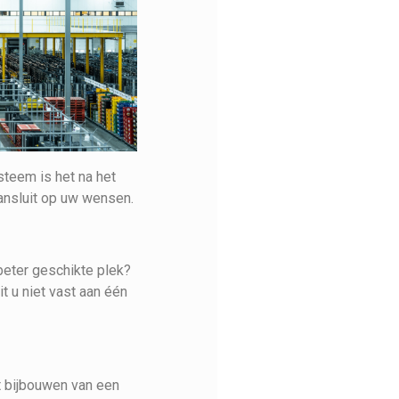
ysteem is het na het
aansluit op uw wensen.
 beter geschikte plek?
t u niet vast aan één
t bijbouwen van een