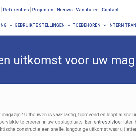
Referenties
Projecten
Nieuws
Vacatures
Contact
ING
GEBRUIKTE STELLINGEN
TOEBEHOREN
INTERN TRA
een uitkomst voor uw mag
 magazijn? Uitbouwen is vaak lastig, tijdrovend en loopt al snel i
pervlakte te creëren in uw opslagplaats. Een
entresolvloer
laten
tische constructie een snelle, langdurige uitkomst waar u (letter