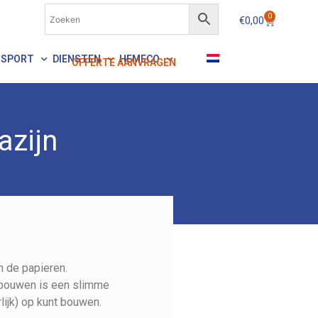
0
€
0,00
NSPORT
DIENSTEN
HEMECO
OFFERTE AANVRAGEN
azijn
n de papieren.
 bouwen is een slimme
lijk) op kunt bouwen.