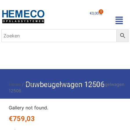
0
€
0,00
Duwbeugelwagen 12506
Home
/
Wagens
/
Duwbeugelwagens
/ Duwbeugelwagen
12506
Gallery not found.
€
759,03