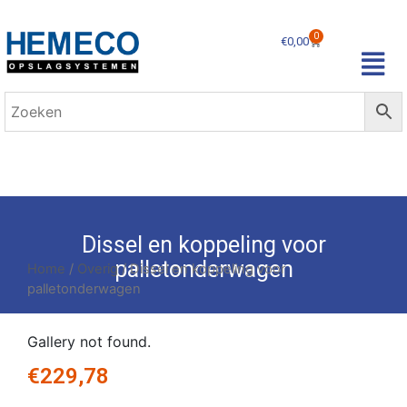
0
€
0,00
Dissel en koppeling voor
palletonderwagen
Home
/
Overig
/ Dissel en koppeling voor
palletonderwagen
Gallery not found.
€
229,78