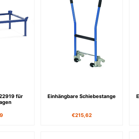
22919 für
Einhängbare Schiebestange
E
wagen
19
€
215,62