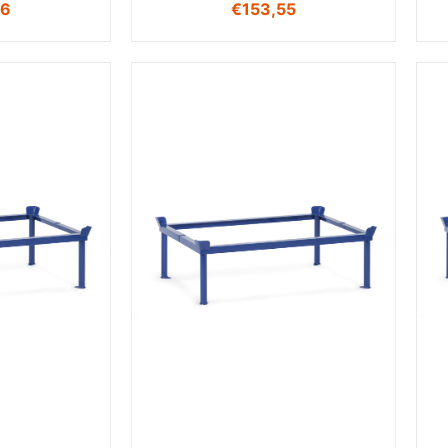
66
€
153,55