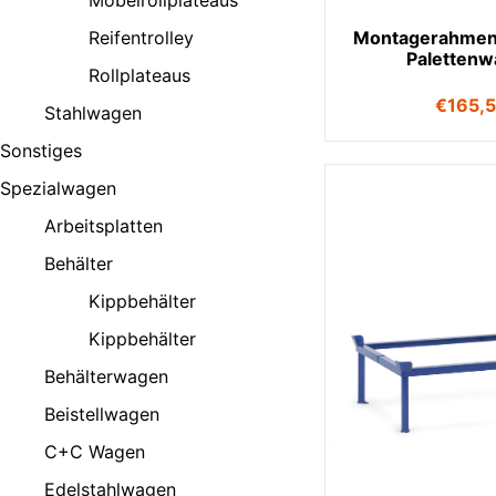
Möbelrollplateaus
Reifentrolley
Montagerahmen
Paletten
Rollplateaus
€
165,
Stahlwagen
Sonstiges
Spezialwagen
Arbeitsplatten
Behälter
Kippbehälter
Kippbehälter
Behälterwagen
Beistellwagen
C+C Wagen
Edelstahlwagen