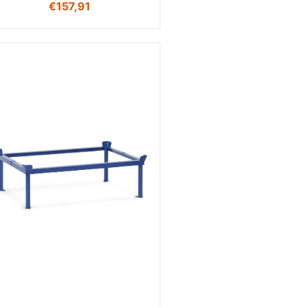
€
157,91