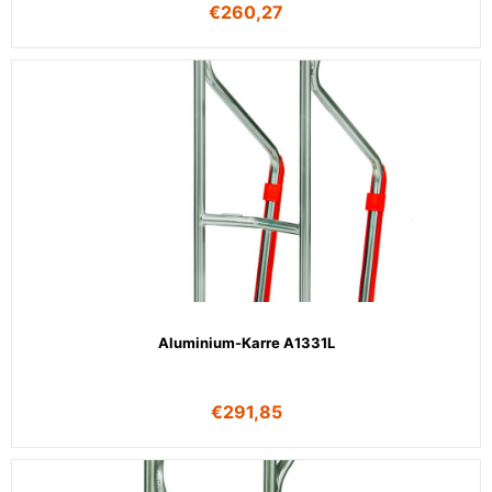
€
260,27
Aluminium-Karre A1331L
€
291,85