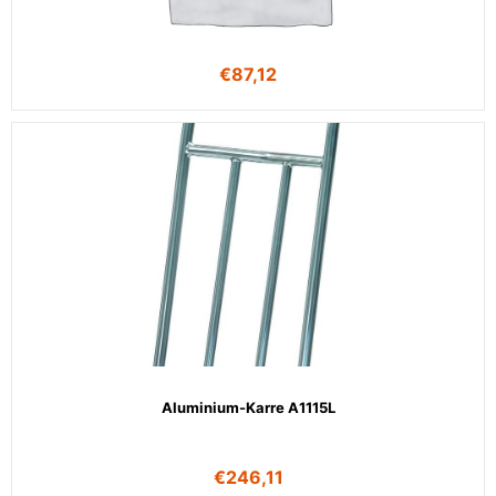
€
87,12
Aluminium-Karre A1115L
€
246,11