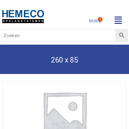
0
€
0,00
260 x 85