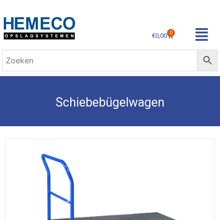
0
€
0,00
Schiebebügelwagen