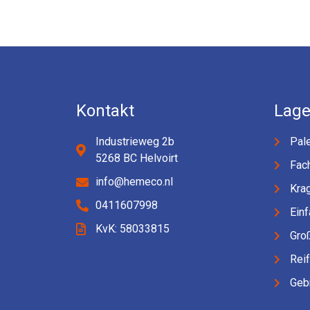
Kontakt
Lage
Industrieweg 2b
Pale
5268 BC Helvoirt
Fac
info@hemeco.nl
Kra
0411607998
Einf
KvK: 58033815
Gro
Rei
Geb