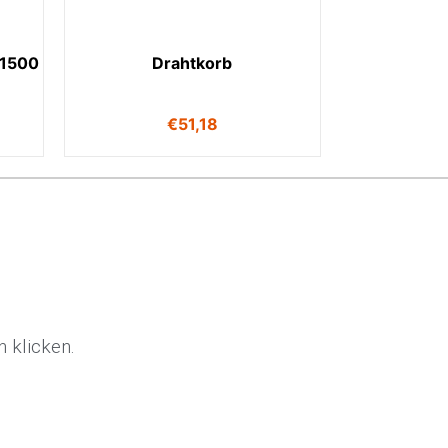
 1500
Drahtkorb
€
51,18
 klicken.