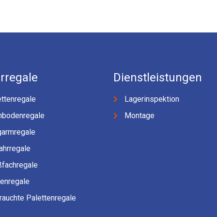
rregale
Dienstleistungen
ttenregale
Lagerinspektion
hbodenregale
Montage
garmregale
ahrregale
ßfachregale
fenregale
rauchte Palettenregale