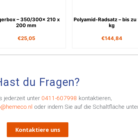
gerbox – 350/300x 210 x
Polyamid-Radsatz – bis zu
200 mm
kg
€
25,05
€
144,84
Hast du Fragen?
 jederzeit unter
0411-607998
kontaktieren,
o@hemeco.nl
oder indem Sie auf die Schaltfläche unten
Kontaktiere uns