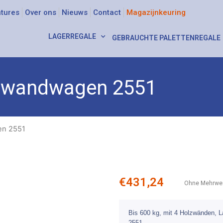
tures
Over ons
Nieuws
Contact
Magazijnkeuring
LAGERREGALE
GEBRAUCHTE PALETTENREGALE
rwandwagen 2551
en 2551
€
431,24
Ohne Mehrwer
Bis 600 kg, mit 4 Holzwänden, 
2551