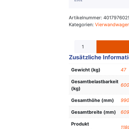
Artikelnummer:
401797602
Kategorien:
Vierwandwage
Zusätzliche Informat
Gewicht (kg)
47
Gesamtbelastbarkeit
60
(kg)
Gesamthöhe (mm)
99
Gesamtbreite (mm)
60
Produkt
118