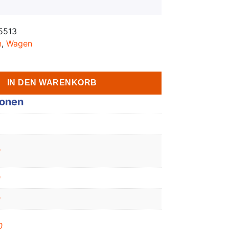
5513
n
,
Wagen
IN DEN WARENKORB
ionen
0
0
9
0