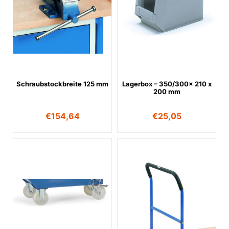
Schraubstockbreite 125 mm
Lagerbox – 350/300x 210 x
200 mm
€
154,64
€
25,05