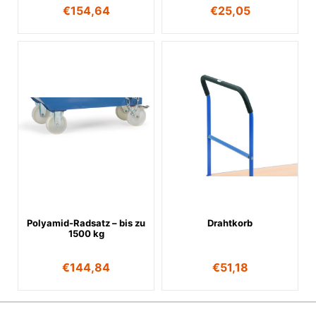
€
154,64
€
25,05
Polyamid-Radsatz – bis zu
Drahtkorb
1500 kg
€
144,84
€
51,18