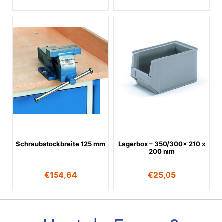
Schraubstockbreite 125 mm
Lagerbox – 350/300x 210 x
200 mm
€
154,64
€
25,05