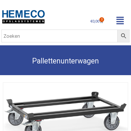
0
€
0,00
Pallettenunterwagen