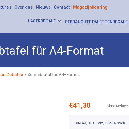
tures
Over ons
Nieuws
Contact
Magazijnkeuring
LAGERREGALE
GEBRAUCHTE PALETTENREGALE
btafel für A4-Format
nes Zubehör
/ Schreibtafel für A4-Format
€
41,38
Ohne Mehrwer
DIN A4, aus Holz, Größe hoch