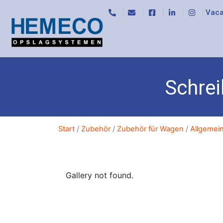
Vaca
Schrei
Start
/
Zubehör
/
Zubehör für Wagen
/
Allgemei
Gallery not found.