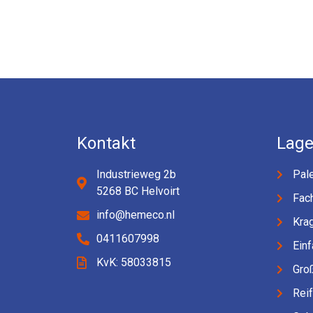
Kontakt
Lage
Industrieweg 2b
Pale
5268 BC Helvoirt
Fac
info@hemeco.nl
Kra
0411607998
Einf
KvK: 58033815
Gro
Rei