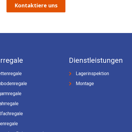
Kontaktiere uns
rregale
Dienstleistungen
ttenregale
Lagerinspektion
hbodenregale
Montage
garmregale
ahrregale
ßfachregale
fenregale