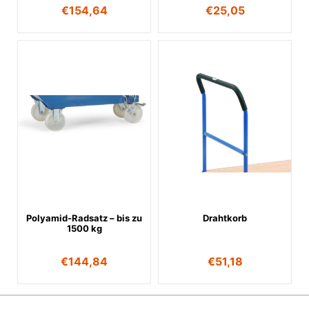
€
154,64
€
25,05
Polyamid-Radsatz – bis zu
Drahtkorb
1500 kg
€
144,84
€
51,18