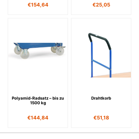
€
154,64
€
25,05
Polyamid-Radsatz – bis zu
Drahtkorb
1500 kg
€
144,84
€
51,18