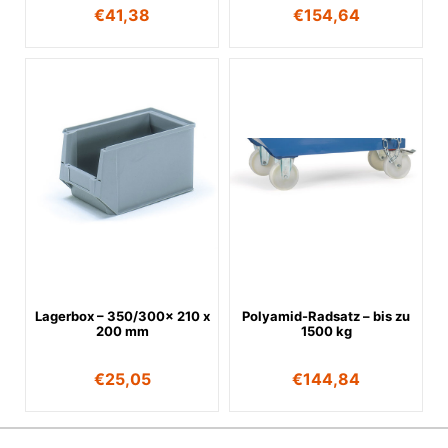
€
41,38
€
154,64
Lagerbox – 350/300x 210 x
Polyamid-Radsatz – bis zu
200 mm
1500 kg
€
25,05
€
144,84