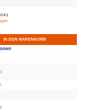
4043
agen
IN DEN WARENKORB
ionen
0
0
0
5