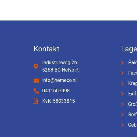
Kontakt
Lage
Industrieweg 2b
Pale
5268 BC Helvoirt
Fac
info@hemeco.nl
Kra
0411607998
Einf
KvK: 58033815
Gro
Rei
Geb