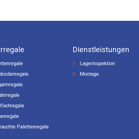
rregale
Dienstleistungen
ttenregale
Lagerinspektion
hbodenregale
Montage
garmregale
ahrregale
ßfachregale
fenregale
rauchte Palettenregale