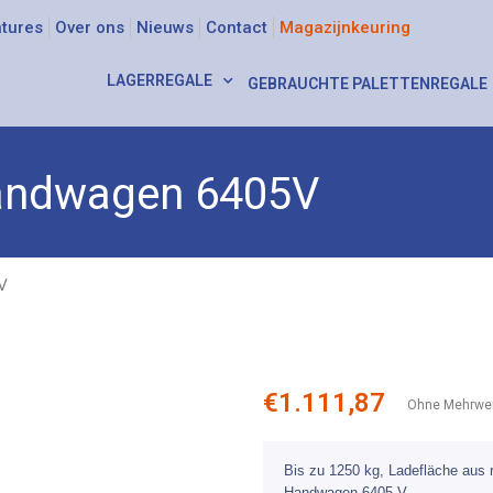
tures
Over ons
Nieuws
Contact
Magazijnkeuring
LAGERREGALE
GEBRAUCHTE PALETTENREGALE
ndwagen 6405V
V
€
1.111,87
Ohne Mehrwer
Bis zu 1250 kg, Ladefläche aus 
Handwagen 6405 V