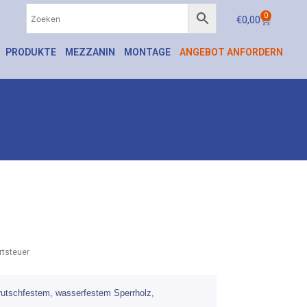
0
€
0,00
PRODUKTE
MEZZANIN
MONTAGE
ANGEBOT ANFORDERN
tsteuer
rutschfestem, wasserfestem Sperrholz,