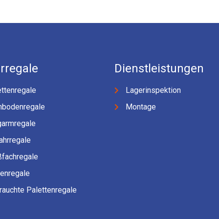
rregale
Dienstleistungen
ttenregale
Lagerinspektion
hbodenregale
Montage
garmregale
ahrregale
ßfachregale
fenregale
rauchte Palettenregale