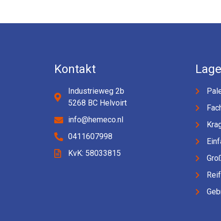
Kontakt
Lage
Industrieweg 2b
Pale
5268 BC Helvoirt
Fac
info@hemeco.nl
Kra
0411607998
Einf
KvK: 58033815
Gro
Rei
Geb