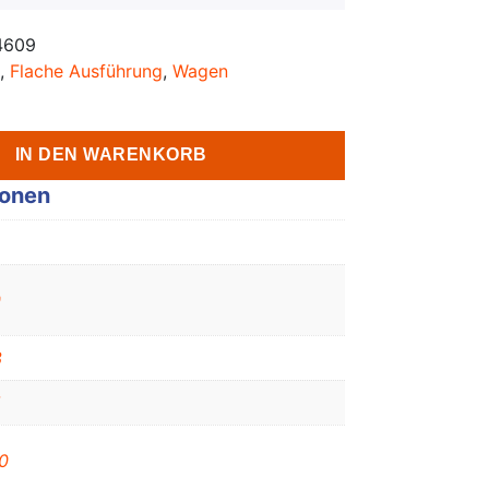
4609
,
Flache Ausführung
,
Wagen
IN DEN WARENKORB
ionen
0
3
5
0