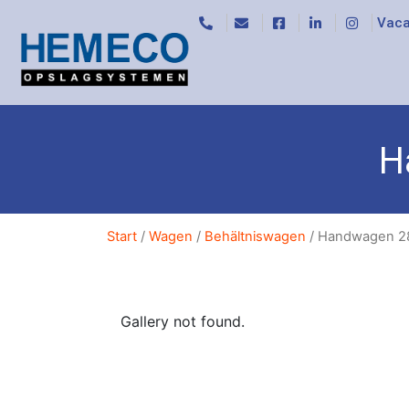
Vaca
H
Start
/
Wagen
/
Behältniswagen
/ Handwagen 2
Gallery not found.