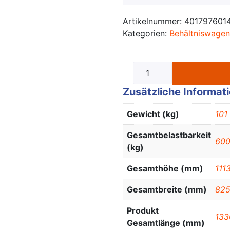
Artikelnummer:
401797601
Kategorien:
Behältniswagen
Zusätzliche Informat
Gewicht (kg)
101
Gesamtbelastbarkeit
60
(kg)
Gesamthöhe (mm)
111
Gesamtbreite (mm)
82
Produkt
133
Gesamtlänge (mm)