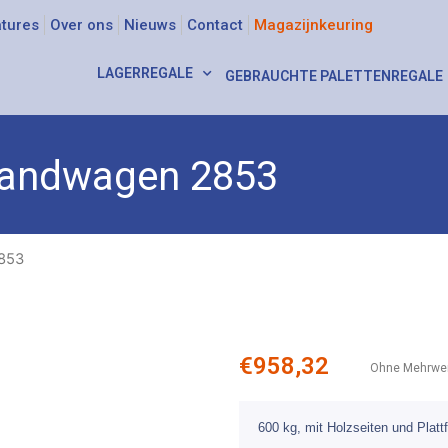
tures
Over ons
Nieuws
Contact
Magazijnkeuring
LAGERREGALE
GEBRAUCHTE PALETTENREGALE
andwagen 2853
853
€
958,32
Ohne Mehrwer
600 kg, mit Holzseiten und Plat