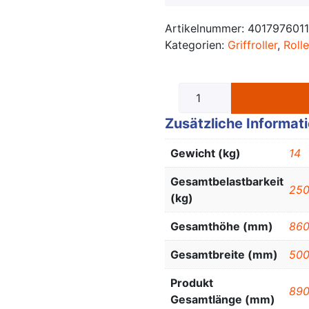
Artikelnummer:
401797601
Kategorien:
Griffroller
,
Rolle
Zusätzliche Informat
Gewicht (kg)
14
Gesamtbelastbarkeit
25
(kg)
Gesamthöhe (mm)
86
Gesamtbreite (mm)
50
Produkt
89
Gesamtlänge (mm)