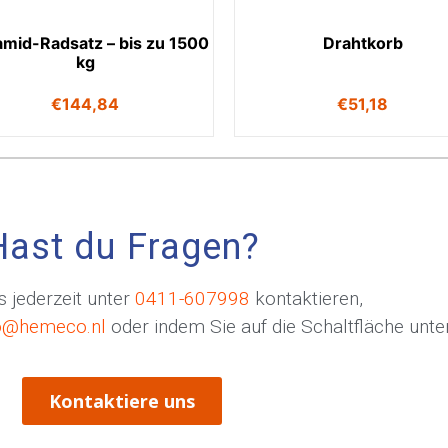
amid-Radsatz – bis zu 1500
Drahtkorb
kg
€
144,84
€
51,18
Hast du Fragen?
 jederzeit unter
0411-607998
kontaktieren,
o@hemeco.nl
oder indem Sie auf die Schaltfläche unten
Kontaktiere uns