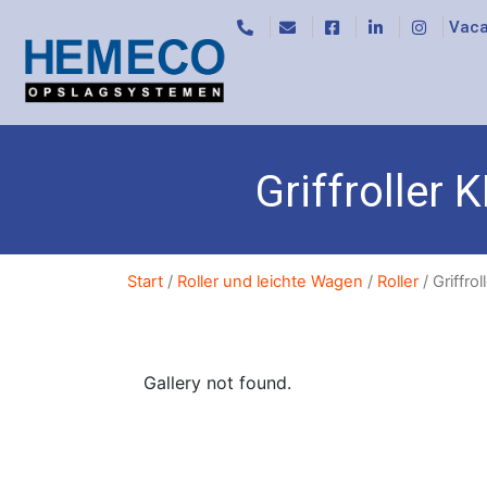
Vaca
Griffroller 
Start
/
Roller und leichte Wagen
/
Roller
/ Griffro
Gallery not found.