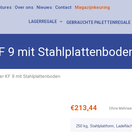
tures
Over ons
Nieuws
Contact
Magazijnkeuring
LAGERREGALE
GEBRAUCHTE PALETTENREGALE
KF 9 mit Stahlplattenbode
ller KF 9 mit Stahlplattenboden
€
213,44
Ohne Mehrwer
250 kg, Stahlplattform, Ladeflä