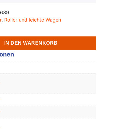
1639
r
,
Roller und leichte Wagen
IN DEN WARENKORB
ionen
0
0
0
0