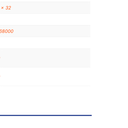
 x 32
68000
0
0