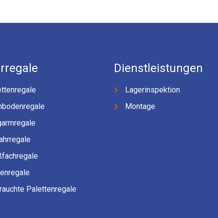
rregale
Dienstleistungen
ttenregale
Lagerinspektion
hbodenregale
Montage
garmregale
ahrregale
ßfachregale
fenregale
rauchte Palettenregale