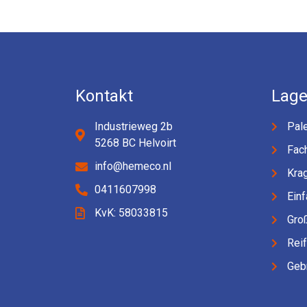
Kontakt
Lage
Industrieweg 2b
Pale
5268 BC Helvoirt
Fac
info@hemeco.nl
Kra
0411607998
Einf
KvK: 58033815
Gro
Rei
Geb