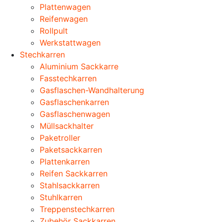
Plattenwagen
Reifenwagen
Rollpult
Werkstattwagen
Stechkarren
Aluminium Sackkarre
Fasstechkarren
Gasflaschen-Wandhalterung
Gasflaschenkarren
Gasflaschenwagen
Müllsackhalter
Paketroller
Paketsackkarren
Plattenkarren
Reifen Sackkarren
Stahlsackkarren
Stuhlkarren
Treppenstechkarren
Zubehör Sackkarren