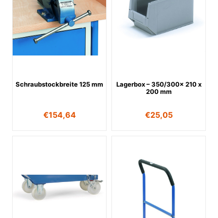
Schraubstockbreite 125 mm
Lagerbox – 350/300x 210 x
200 mm
€
154,64
€
25,05