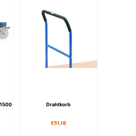
 1500
Drahtkorb
€
51,18