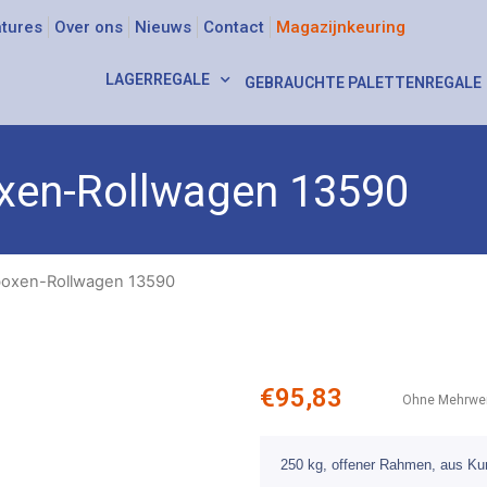
tures
Over ons
Nieuws
Contact
Magazijnkeuring
LAGERREGALE
GEBRAUCHTE PALETTENREGALE
xen-Rollwagen 13590
boxen-Rollwagen 13590
€
95,83
Ohne Mehrwer
250 kg, offener Rahmen, aus Ku