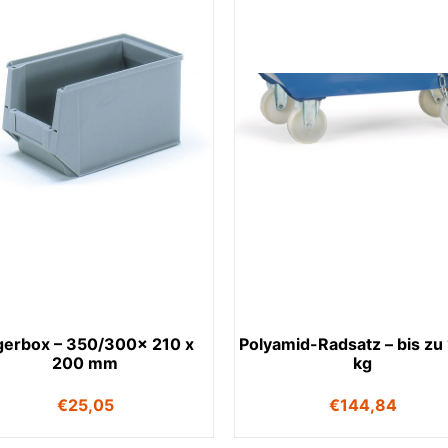
gerbox – 350/300x 210 x
Polyamid-Radsatz – bis zu
200 mm
kg
€
25,05
€
144,84