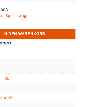
5908
en
,
Spezialwagen
IN DEN WARENKORB
ionen
0
 x 30
269097