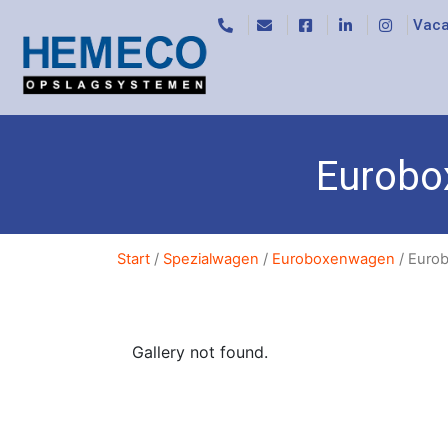
Vaca
Eurobo
Start
/
Spezialwagen
/
Euroboxenwagen
/ Euro
Gallery not found.