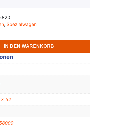
5820
en
,
Spezialwagen
IN DEN WARENKORB
ionen
0
 x 32
68000