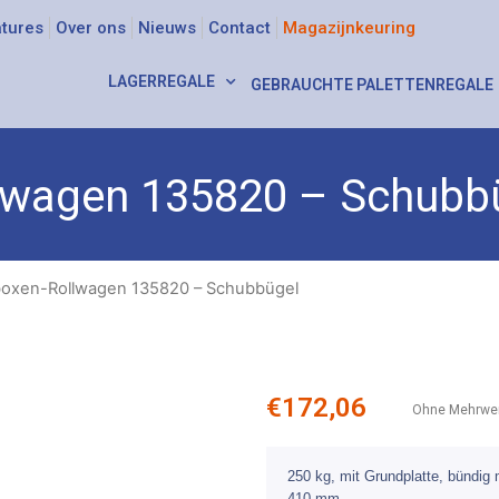
tures
Over ons
Nieuws
Contact
Magazijnkeuring
LAGERREGALE
GEBRAUCHTE PALETTENREGALE
lwagen 135820 – Schubb
boxen-Rollwagen 135820 – Schubbügel
€
172,06
Ohne Mehrwer
250 kg, mit Grundplatte, bündig
410 mm