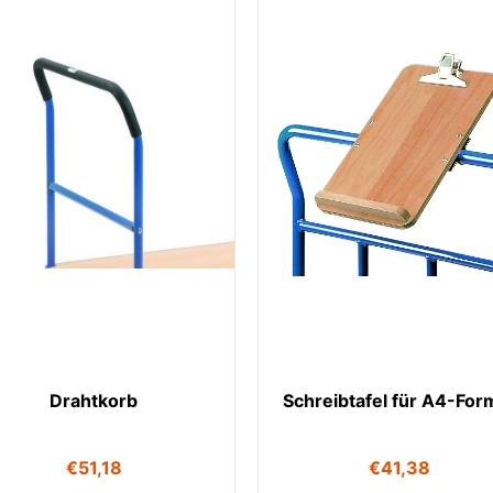
Drahtkorb
Schreibtafel für A4-For
€
51,18
€
41,38