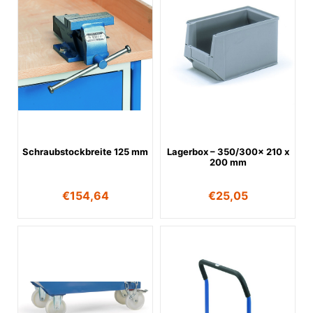
Schraubstockbreite 125 mm
Lagerbox – 350/300x 210 x
200 mm
€
154,64
€
25,05