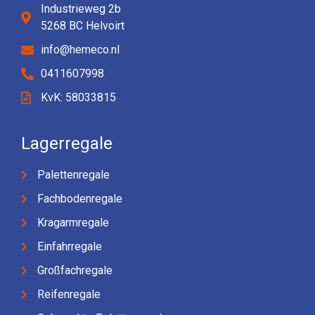
Industrieweg 2b
5268 BC Helvoirt
info@hemeco.nl
0411607998
KvK: 58033815
Lagerregale
Palettenregale
Fachbodenregale
Kragarmregale
Einfahrregale
Großfachregale
Reifenregale