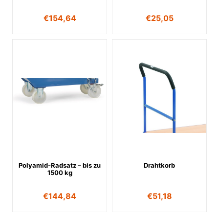
€
154,64
€
25,05
Polyamid-Radsatz – bis zu
Drahtkorb
1500 kg
€
144,84
€
51,18