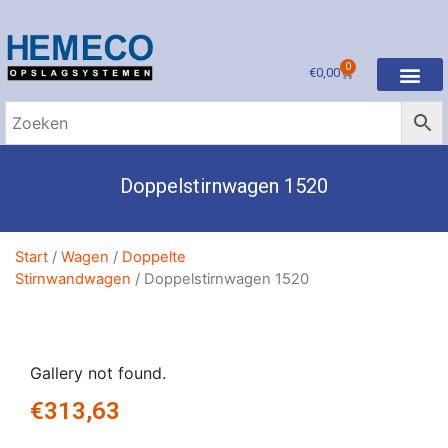
0
€
0,00
Doppelstirnwagen 1520
Start
/
Wagen
/
Doppelte
Stirnwandwagen
/ Doppelstirnwagen 1520
Gallery not found.
€
313,63