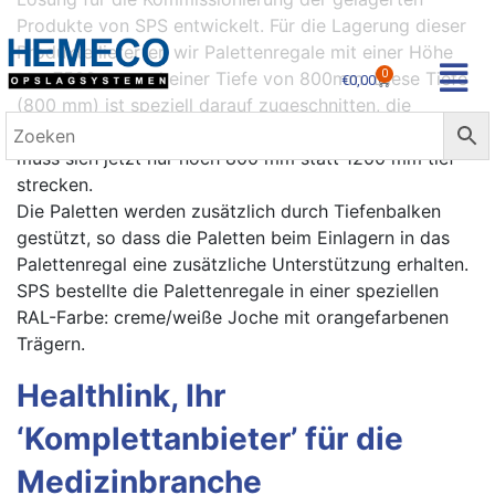
Produkte von SPS entwickelt. Für die Lagerung dieser
Produkte lieferten wir Palettenregale mit einer Höhe
von 7500mm und einer Tiefe von 800mm. Diese Tiefe
0
€
0,00
(800 mm) ist speziell darauf zugeschnitten, die
Kommissionierung zu erleichtern. Der Kommissionierer
muss sich jetzt nur noch 800 mm statt 1200 mm tief
strecken.
Die Paletten werden zusätzlich durch Tiefenbalken
gestützt, so dass die Paletten beim Einlagern in das
Palettenregal eine zusätzliche Unterstützung erhalten.
SPS bestellte die Palettenregale in einer speziellen
RAL-Farbe: creme/weiße Joche mit orangefarbenen
Trägern.
Healthlink, Ihr
‘Komplettanbieter’ für die
Medizinbranche