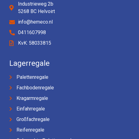
Industrieweg 2b
5268 BC Helvoirt
info@hemeco.nl
0411607998
KvK: 58033815
Lagerregale
Palettenregale
Fachbodenregale
Kragarmregale
Einfahrregale
Großfachregale
Reifenregale