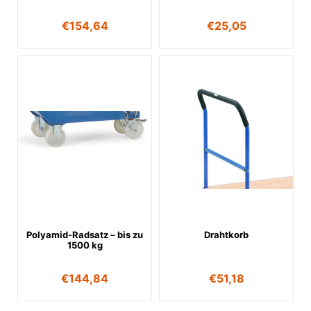
€
154,64
€
25,05
Polyamid-Radsatz – bis zu
Drahtkorb
1500 kg
€
144,84
€
51,18