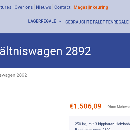
tures
Over ons
Nieuws
Contact
Magazijnkeuring
LAGERREGALE
GEBRAUCHTE PALETTENREGALE
ältniswagen 2892
iswagen 2892
€
1.506,09
Ohne Mehrwer
250 kg, mit 3 kippbaren Holzböde
Behältniswagen 2892