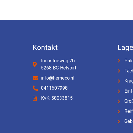
Kontakt
Lage
Industrieweg 2b
Pale
5268 BC Helvoirt
Fac
info@hemeco.nl
Kra
0411607998
Einf
KvK: 58033815
Gro
Rei
Geb