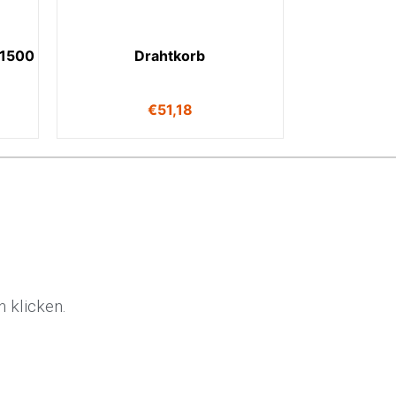
 1500
Drahtkorb
€
51,18
 klicken.