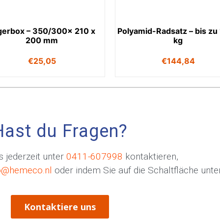
gerbox – 350/300x 210 x
Polyamid-Radsatz – bis zu
200 mm
kg
€
25,05
€
144,84
Hast du Fragen?
 jederzeit unter
0411-607998
kontaktieren,
o@hemeco.nl
oder indem Sie auf die Schaltfläche unten
Kontaktiere uns