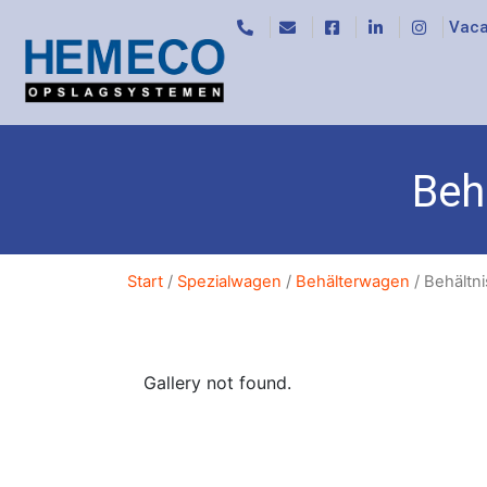
Vaca
Beh
Start
/
Spezialwagen
/
Behälterwagen
/ Behältn
Gallery not found.