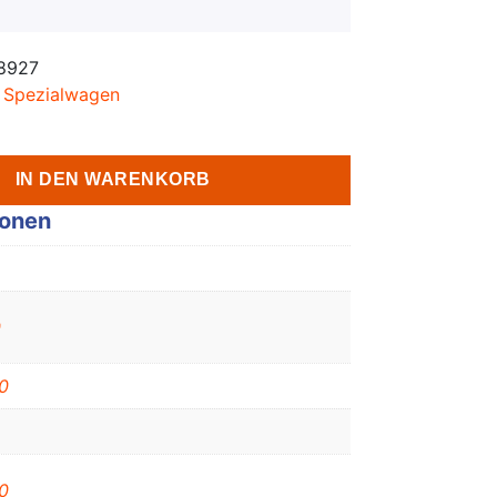
8927
,
Spezialwagen
IN DEN WARENKORB
ionen
0
0
0