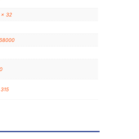
 x 32
68000
0
 315