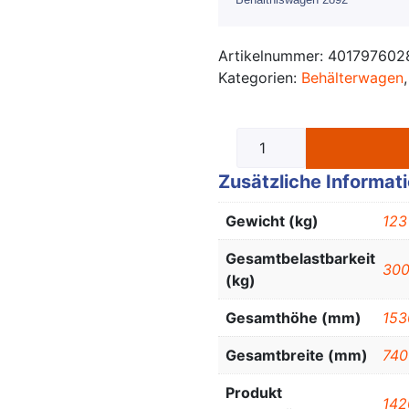
Artikelnummer:
401797602
Kategorien:
Behälterwagen
Zusätzliche Informat
Gewicht (kg)
123
Gesamtbelastbarkeit
30
(kg)
Gesamthöhe (mm)
153
Gesamtbreite (mm)
740
Produkt
142