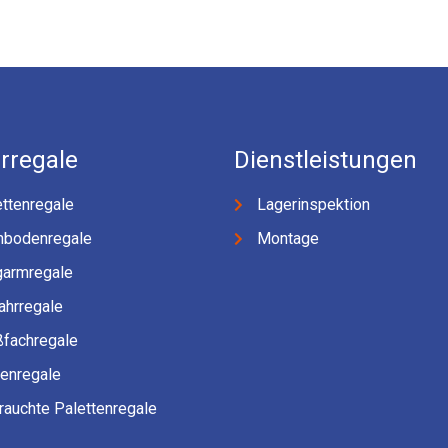
rregale
Dienstleistungen
ttenregale
Lagerinspektion
hbodenregale
Montage
garmregale
ahrregale
ßfachregale
fenregale
rauchte Palettenregale