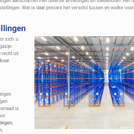
ellingen aanschaffen met diverse afmetingen en toebehoren. Het is
tellingen. Wat is daar precies het verschil tussen en welke voor
llingen
r zich: u
gazijn
recht uit
lkaar
ingen
ngen
orraad is.
oor
lingen
,
n
,