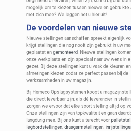
beginnend of ervaren, willen zijn, kunt u bij ons st
mogelijk om te kiezen tussen nieuwe en gebruikte s
met zich mee? We leggen het u hier uit!
De voordelen van nieuwe ste
Nieuwe stellingen aanschaffen spreekt eigenlijk voo
krijgt stellingen die nog nooit zijn gebruikt in uw ma
geplaatst en
gemonteerd
. Nieuwe stellingen komen 
onze werkplaats en zijn speciaal naar uw wens in e
gezet. Bij deze stellingen kunt u vaak de kleuren en
afmetingen kiezen zodat ze perfect passen bij de
werkzaamheden in uw magazijn.
Bij Hemeco Opslagsystemen koopt u magazijnstell
die direct leverbaar zijn: als dé leverancier in stelli
zorgen we ervoor dat elke soort stelling altijd op vo
Onze stellingen zijn van topkwaliteit en gaan daard
langdurig mee. Bij ons kunt u terecht voor
palletstel
legbordstellingen
,
draagarmstellingen
,
inrijstellinge