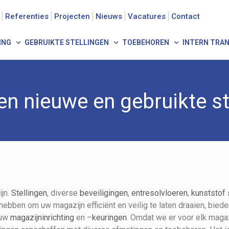
Referenties
Projecten
Nieuws
Vacatures
Contact
ING
GEBRUIKTE STELLINGEN
TOEBEHOREN
INTERN TRA
en nieuwe en gebruikte st
ijn.
Stellingen
, diverse
beveiligingen
,
entresolvloeren
,
kunststof
hebben om uw magazijn efficiënt en veilig te laten draaien, biede
 uw
magazijninrichting
en –
keuringen
. Omdat we er voor elk magazi