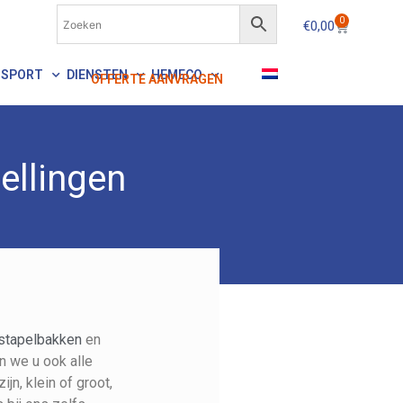
0
€
0,00
NSPORT
DIENSTEN
HEMECO
OFFERTE AANVRAGEN
ellingen
 stapelbakken
en
n we u ook alle
jn, klein of groot,