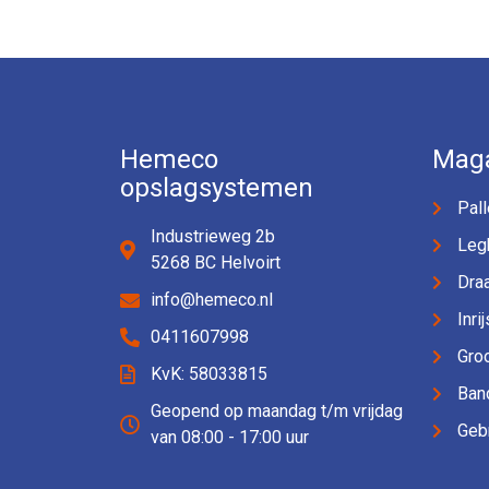
Hemeco
Maga
opslagsystemen
Pall
Industrieweg 2b
Leg
5268 BC Helvoirt
Dra
info@hemeco.nl
Inri
0411607998
Groo
KvK: 58033815
Ban
Geopend op maandag t/m vrijdag
Gebr
van 08:00 - 17:00 uur