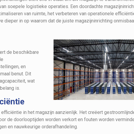
an soepele logistieke operaties. Een doordachte magazijninrich
imaliseren van ruimte, het verbeteren van operationele efficiënt
e dieper in op waarom dat de juiste magazijninrichting onmisbaa
ert de beschikbare
de
tellingen, en
maal benut. Dit
agcapaciteit, wat
 belang is.
ciëntie
 efficiëntie in het magazijn aanzienlijk. Het creëert gestroomlij
or de doorlooptijden worden verkort en fouten worden verminderd
ngen en nauwkeurige orderafhandeling.