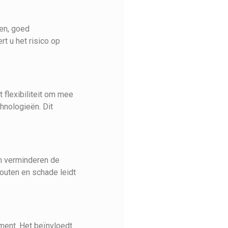
en, goed
t u het risico op
 flexibiliteit om mee
hnologieën. Dit
.
en verminderen de
fouten en schade leidt
ament. Het beïnvloedt