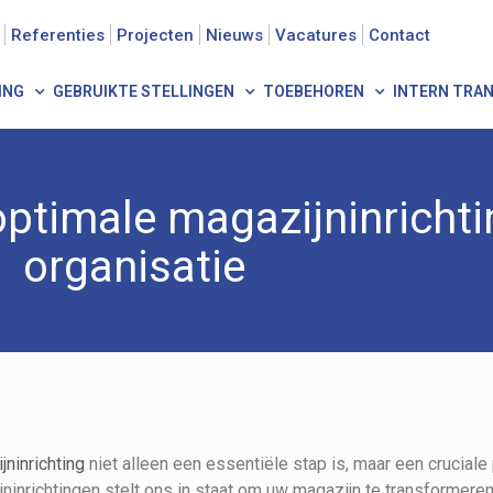
Referenties
Projecten
Nieuws
Vacatures
Contact
ING
GEBRUIKTE STELLINGEN
TOEBEHOREN
INTERN TRA
optimale magazijninricht
organisatie
jninrichting
niet alleen een essentiële stap is, maar een cruciale 
ninrichtingen stelt ons in staat om uw magazijn te transformeren 