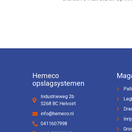
Hemeco
Maga
opslagsystemen
Pall
Industrieweg 2b
Leg
5268 BC Helvoirt
Dra
info@hemeco.nl
Inri
0411607998
Groo