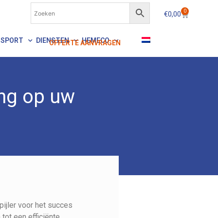
0
€
0,00
NSPORT
DIENSTEN
HEMECO
OFFERTE AANVRAGEN
ing op uw
pijler voor het succes
tot een efficiënte,