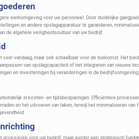
 goederen
ligere werkomgeving voor uw personeel. Door duidelijke gangpad
ellingen en andere opslagapparatuur te garanderen, minimaliseer
an de algehele veiligheidscultuur van uw bedrijf.
id
ënt voor vandaag, maar ook schaalbaar voor de toekomst. Het biedt
aanpassen van opslagcapaciteit of het integreren van nieuwe tec
ingen en investeringen bij veranderingen in de bedrijfsomgeving
iteindelijk in kosten- en tijdsbesparingen. Efficiëntere process
rraden en het uitvoeren van taken, terwijl het minimaliseren van 
gevendheid.
nrichting
een accessoire voor uw bedrijf, maar eerder een strategisch fund